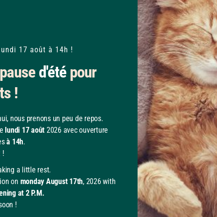
lundi 17 août à 14h !
pause
d'été
pour
ts !
hui, nous prenons un peu de repos.
le
lundi 17 août
2026 avec ouverture
es
à 14h
.
 !
king a little rest.
ion on
monday August 17th
, 2026 with
ening at 2 P.M.
soon !