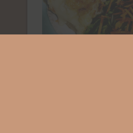
Du local, du bio/raisonné
, des légumes, du
gourmand, du bon avec un minimum de déche
Ici on est un peu comme chez nos mamies…
Vous régalerez de gâteaux réconfortants
accompagnés d’un café, un thé, une boisson fr
Le midi, un menu de saison vous est proposé.
Les valeurs du Bastet Café sont celles de dema
écoresponsabilité, économie collaborative,
diététique et santé: de quoi augmenter notre 