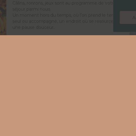
Câlins, ronrons, jeux sont au programme de votre
séjour parmi nous.
Un moment hors du temps, où l’on prend le temps,
A
seul ou accompagné, un endroit où se resourcer,
une pause douceur.
ts.
aiche.
Qui n
S'isol
in :
Au Ba
bien-