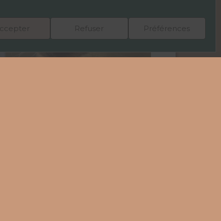
ccepter
Refuser
Préférences
'a jamais rêvé de suspendre le temps ?
er du tourbillon de la ville ?
stet Café s'est possible.