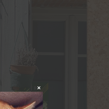
Close
this
module